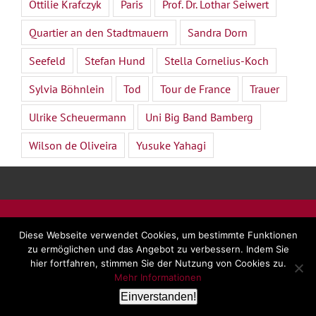
Ottilie Krafczyk
Paris
Prof. Dr. Lothar Seiwert
Quartier an den Stadtmauern
Sandra Dorn
Seefeld
Stefan Hund
Stella Cornelius-Koch
Sylvia Böhnlein
Tod
Tour de France
Trauer
Ulrike Scheuermann
Uni Big Band Bamberg
Wilson de Oliveira
Yusuke Yahagi
©
2026 - Dr. Beate Forsbach |
Impressum
|
AGB
|
Diese Webseite verwendet Cookies, um bestimmte Funktionen
Datenschutz
zu ermöglichen und das Angebot zu verbessern. Indem Sie
hier fortfahren, stimmen Sie der Nutzung von Cookies zu.
Mehr Informationen
LinkedIn
Facebook
YouTube
E-
Rss
Einverstanden!
Mail