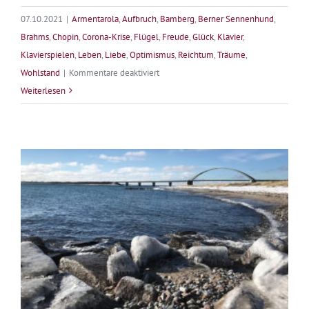
07.10.2021
|
Armentarola
,
Aufbruch
,
Bamberg
,
Berner Sennenhund
,
Brahms
,
Chopin
,
Corona-Krise
,
Flügel
,
Freude
,
Glück
,
Klavier
,
Klavierspielen
,
Leben
,
Liebe
,
Optimismus
,
Reichtum
,
Träume
,
für
Wohlstand
|
Kommentare deaktiviert
Lebe
Weiterlesen
deinen
Traum