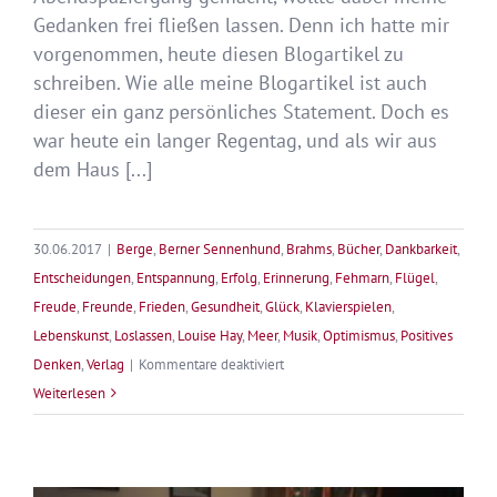
Gedanken frei fließen lassen. Denn ich hatte mir
vorgenommen, heute diesen Blogartikel zu
schreiben. Wie alle meine Blogartikel ist auch
dieser ein ganz persönliches Statement. Doch es
war heute ein langer Regentag, und als wir aus
dem Haus [...]
30.06.2017
|
Berge
,
Berner Sennenhund
,
Brahms
,
Bücher
,
Dankbarkeit
,
Entscheidungen
,
Entspannung
,
Erfolg
,
Erinnerung
,
Fehmarn
,
Flügel
,
Freude
,
Freunde
,
Frieden
,
Gesundheit
,
Glück
,
Klavierspielen
,
Lebenskunst
,
Loslassen
,
Louise Hay
,
Meer
,
Musik
,
Optimismus
,
Positives
für
Denken
,
Verlag
|
Kommentare deaktiviert
Halbzeit
Weiterlesen
2017
–
Ist