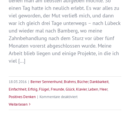
denen man am liebsten aufgeben möchte. So
einen Tag hatte ich neulich erlebt. Es war alles zu
viel geworden, der Mut verließ mich, und dann
war ich gleich drei Tage unterwegs – nach Lübeck
und wieder mal nach Bamberg, wo meine
Zahnbehandlung nach dem Sturz vor über fünf
Monaten vorerst abgeschlossen wurde. Meine
Arbeit blieb liegen und einige Projekte, in die ich
viel [...]
18.03.2016
|
Berner Sennenhund
,
Brahms
,
Bücher
,
Dankbarkeit
,
Einfachheit
,
Erfolg
,
Flügel
,
Freunde
,
Glück
,
Klavier
,
Leben
,
Meer
,
für
Positives Denken
|
Kommentare deaktiviert
Eine
Weiterlesen
Woche
voller
Glück