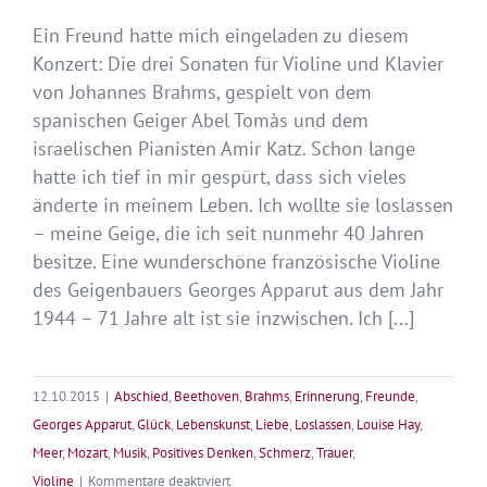
Ein Freund hatte mich eingeladen zu diesem
Konzert: Die drei Sonaten für Violine und Klavier
von Johannes Brahms, gespielt von dem
spanischen Geiger Abel Tomàs und dem
israelischen Pianisten Amir Katz. Schon lange
hatte ich tief in mir gespürt, dass sich vieles
änderte in meinem Leben. Ich wollte sie loslassen
– meine Geige, die ich seit nunmehr 40 Jahren
besitze. Eine wunderschöne französische Violine
des Geigenbauers Georges Apparut aus dem Jahr
1944 – 71 Jahre alt ist sie inzwischen. Ich [...]
12.10.2015
|
Abschied
,
Beethoven
,
Brahms
,
Erinnerung
,
Freunde
,
Georges Apparut
,
Glück
,
Lebenskunst
,
Liebe
,
Loslassen
,
Louise Hay
,
Meer
,
Mozart
,
Musik
,
Positives Denken
,
Schmerz
,
Trauer
,
für
Violine
|
Kommentare deaktiviert