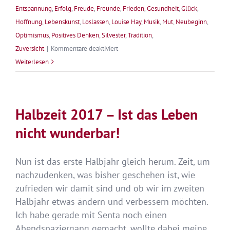
Entspannung
,
Erfolg
,
Freude
,
Freunde
,
Frieden
,
Gesundheit
,
Glück
,
Hoffnung
,
Lebenskunst
,
Loslassen
,
Louise Hay
,
Musik
,
Mut
,
Neubeginn
,
Optimismus
,
Positives Denken
,
Silvester
,
Tradition
,
für
Zuversicht
|
Kommentare deaktiviert
Aufbruch
Weiterlesen
…
Halbzeit 2017 – Ist das Leben
nicht wunderbar!
Nun ist das erste Halbjahr gleich herum. Zeit, um
nachzudenken, was bisher geschehen ist, wie
zufrieden wir damit sind und ob wir im zweiten
Halbjahr etwas ändern und verbessern möchten.
Ich habe gerade mit Senta noch einen
Abendspaziergang gemacht, wollte dabei meine