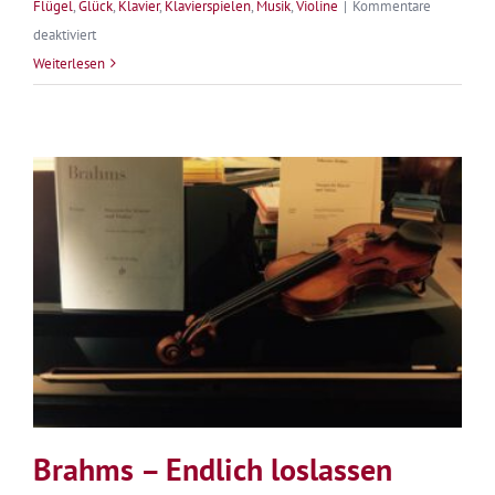
Flügel
,
Glück
,
Klavier
,
Klavierspielen
,
Musik
,
Violine
|
Kommentare
für
deaktiviert
Klavierspielen
Weiterlesen
Brahms – Endlich loslassen