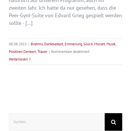
natürlich auf unserem Programm, auch im
zweiten Jahr. Ich hatte da nur gesehen, dass die
Peer-Gynt-Suite von Edvard Grieg gespielt werden
sollte - [...]
08.08.2015
|
Brahms
,
Dankbarkeit
,
Erinnerung
,
Glück
,
Mozart
,
Musik
,
für
Positives Denken
,
Trauer
|
Kommentare deaktiviert
Das
Weiterlesen
Konzert
–
durch
Schmerz
zum
Glück
Suche
nach: