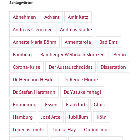
Schlagwörter
Abnehmen
Advent
Amir Katz
Andreas Giermaier
Andreas Starke
Annette Maria Böhm
Armentarola
Bad Ems
Bamberg
Bamberger Weihnachtskonzert
Berlin
Corona-Krise
Der Austauschsoldat
Dissertation
Dr. Hermann Heyder
Dr. Renée Moore
Dr. Stefan Hartmann
Dr. Yusuke Yahagi
Erinnerung
Essen
Frankfurt
Glück
Hamburg
José Arce
Jubiläum
Köln
Leben ist mehr
Louise Hay
Optimismus