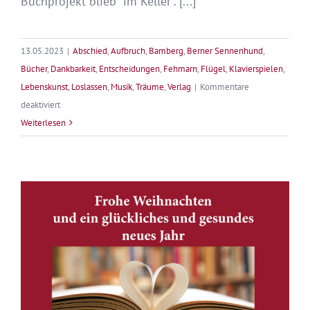
Buchprojekt blieb "im Keller". [...]
13.05.2023
|
Abschied
,
Aufbruch
,
Bamberg
,
Berner Sennenhund
,
Bücher
,
Dankbarkeit
,
Entscheidungen
,
Fehmarn
,
Flügel
,
Klavierspielen
,
Lebenskunst
,
Loslassen
,
Musik
,
Träume
,
Verlag
|
Kommentare
für
deaktiviert
Träume
Weiterlesen