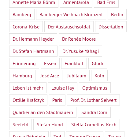
Annette Maria Böhm
Armentarola
Bad Ems
Bamberg
Bamberger Weihnachtskonzert
Berlin
Corona-Krise
Der Austauschsoldat
Dissertation
Dr. Hermann Heyder
Dr. Renée Moore
Dr. Stefan Hartmann
Dr. Yusuke Yahagi
Erinnerung
Essen
Frankfurt
Glück
Hamburg
José Arce
Jubiläum
Köln
Leben ist mehr
Louise Hay
Optimismus
Ottilie Krafczyk
Paris
Prof. Dr. Lothar Seiwert
Quartier an den Stadtmauern
Sandra Dorn
Seefeld
Stefan Hund
Stella Cornelius-Koch
Sylvia Böhnlein
Tod
Tour de France
Trauer