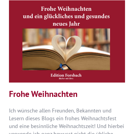
neuen
Stern
–
Abschied
von
Senta
Frohe Weihnachten
Ich wünsche allen Freunden, Bekannten und
Lesern dieses Blogs ein frohes Weihnachtsfest
und eine besinnliche Weihnachtszeit! Und hierbei
verwende ich ganz bewusst nicht die übliche