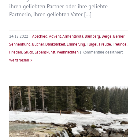
ihren geliebten Partner oder ihre geliebte
Partnerin, ihren geliebten Vater [...]
24.12.2022
|
Abschied
,
Advent
,
Armentarola
,
Bamberg
,
Berge
,
Berner
Sennenhund
,
Bücher
,
Dankbarkeit
,
Erinnerung
,
Flügel
,
Freude
,
Freunde
,
für
Frieden
,
Glück
,
Lebenskunst
,
Weihnachten
|
Kommentare deaktiviert
Frohe
Weiterlesen
Weihnac