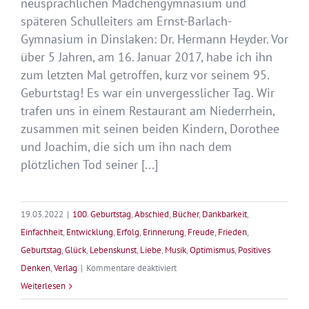
neusprachlichen Mädchengymnasium und
späteren Schulleiters am Ernst-Barlach-
Gymnasium in Dinslaken: Dr. Hermann Heyder. Vor
über 5 Jahren, am 16. Januar 2017, habe ich ihn
zum letzten Mal getroffen, kurz vor seinem 95.
Geburtstag! Es war ein unvergesslicher Tag. Wir
trafen uns in einem Restaurant am Niederrhein,
zusammen mit seinen beiden Kindern, Dorothee
und Joachim, die sich um ihn nach dem
plötzlichen Tod seiner [...]
19.03.2022
|
100. Geburtstag
,
Abschied
,
Bücher
,
Dankbarkeit
,
Einfachheit
,
Entwicklung
,
Erfolg
,
Erinnerung
,
Freude
,
Frieden
,
Geburtstag
,
Glück
,
Lebenskunst
,
Liebe
,
Musik
,
Optimismus
,
Positives
für
Denken
,
Verlag
|
Kommentare deaktiviert
Der
Weiterlesen
100.