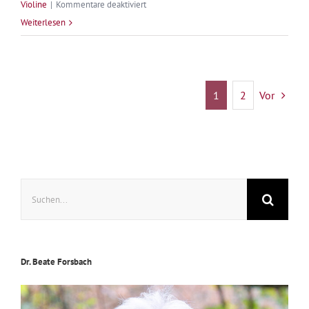
für
Violine
|
Kommentare deaktiviert
Der
Weiterlesen
100.
Geburtstag
meiner
Mutter
1
2
Vor
Suche
nach:
Dr. Beate Forsbach