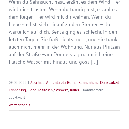
Wenn du Sehnsucht hast, erzähl es dem Wind – er
wird dich trösten. Wenn du traurig bist, erzähl es
dem Regen – er wird mit dir weinen. Wenn du
Liebe suchst, sieh hinauf zu den Sternen – dort
warte ich auf dich. Senta ging es schlecht in den
letzten Tagen. Sie fraß nichts mehr, und sie trank
auch nicht mehr in der Wohnung. Nur aus Pfützen
auf der Straße –am Donnerstag nahm ich eine
Flasche Wasser mit hinaus und goss [...]
09.02.2022
|
Abschied
,
Armentarola
,
Berner Sennenhund
,
Dankbarkeit
,
Erinnerung
,
Liebe
,
Loslassen
,
Schmerz
,
Trauer
|
Kommentare
für
deaktiviert
Der
Weiterlesen
Himmel
hat
einen