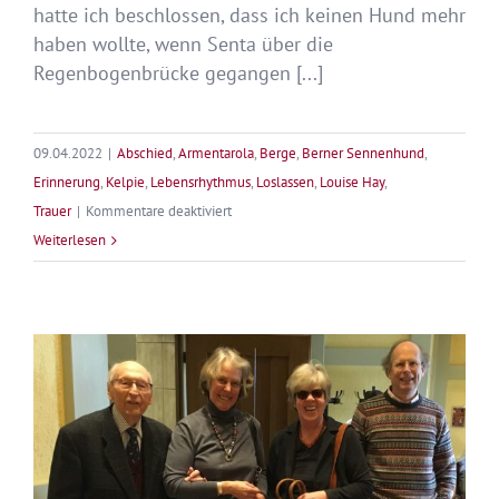
hatte ich beschlossen, dass ich keinen Hund mehr
haben wollte, wenn Senta über die
Regenbogenbrücke gegangen [...]
09.04.2022
|
Abschied
,
Armentarola
,
Berge
,
Berner Sennenhund
,
Erinnerung
,
Kelpie
,
Lebensrhythmus
,
Loslassen
,
Louise Hay
,
für
Trauer
|
Kommentare deaktiviert
Eine
Weiterlesen
denkwürdige
Reise
nach
Armentarola