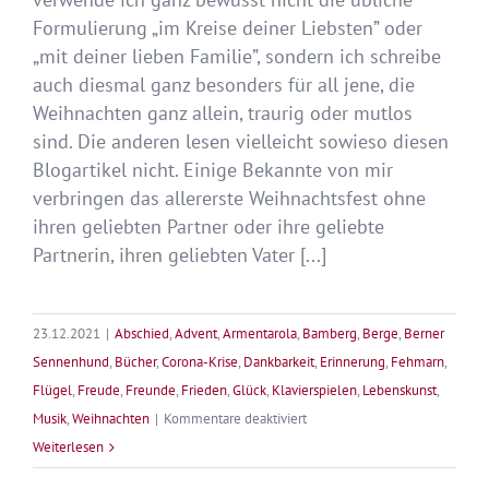
Formulierung „im Kreise deiner Liebsten” oder
„mit deiner lieben Familie”, sondern ich schreibe
auch diesmal ganz besonders für all jene, die
Weihnachten ganz allein, traurig oder mutlos
sind. Die anderen lesen vielleicht sowieso diesen
Blogartikel nicht. Einige Bekannte von mir
verbringen das allererste Weihnachtsfest ohne
ihren geliebten Partner oder ihre geliebte
Partnerin, ihren geliebten Vater [...]
23.12.2021
|
Abschied
,
Advent
,
Armentarola
,
Bamberg
,
Berge
,
Berner
Sennenhund
,
Bücher
,
Corona-Krise
,
Dankbarkeit
,
Erinnerung
,
Fehmarn
,
Flügel
,
Freude
,
Freunde
,
Frieden
,
Glück
,
Klavierspielen
,
Lebenskunst
,
für
Musik
,
Weihnachten
|
Kommentare deaktiviert
Frohe
Weiterlesen
Weihnachten