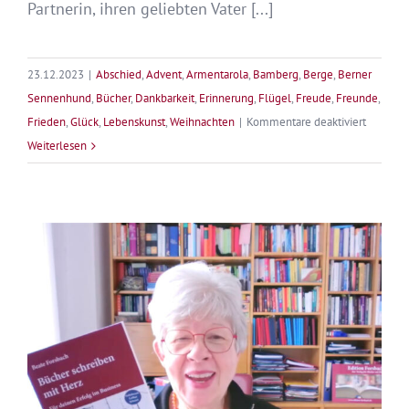
Partnerin, ihren geliebten Vater [...]
23.12.2023
|
Abschied
,
Advent
,
Armentarola
,
Bamberg
,
Berge
,
Berner
Sennenhund
,
Bücher
,
Dankbarkeit
,
Erinnerung
,
Flügel
,
Freude
,
Freunde
,
für
Frieden
,
Glück
,
Lebenskunst
,
Weihnachten
|
Kommentare deaktiviert
Frohe
Weiterlesen
Weihnac