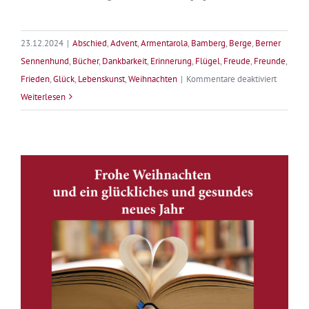
23.12.2024
|
Abschied
,
Advent
,
Armentarola
,
Bamberg
,
Berge
,
Berner
Sennenhund
,
Bücher
,
Dankbarkeit
,
Erinnerung
,
Flügel
,
Freude
,
Freunde
,
für
Frieden
,
Glück
,
Lebenskunst
,
Weihnachten
|
Kommentare deaktiviert
Frohe
Weiterlesen
Weihnac