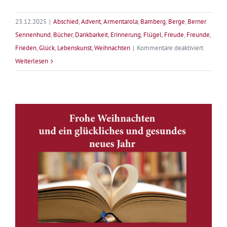
23.12.2025
|
Abschied
,
Advent
,
Armentarola
,
Bamberg
,
Berge
,
Berner
Sennenhund
,
Bücher
,
Dankbarkeit
,
Erinnerung
,
Flügel
,
Freude
,
Freunde
,
für
Frieden
,
Glück
,
Lebenskunst
,
Weihnachten
|
Kommentare deaktiviert
Frohe
Weiterlesen
Weihnac