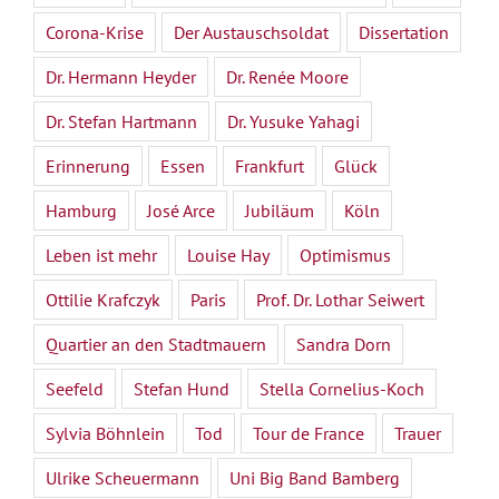
Corona-Krise
Der Austauschsoldat
Dissertation
Dr. Hermann Heyder
Dr. Renée Moore
Dr. Stefan Hartmann
Dr. Yusuke Yahagi
Erinnerung
Essen
Frankfurt
Glück
Hamburg
José Arce
Jubiläum
Köln
Leben ist mehr
Louise Hay
Optimismus
Ottilie Krafczyk
Paris
Prof. Dr. Lothar Seiwert
Quartier an den Stadtmauern
Sandra Dorn
Seefeld
Stefan Hund
Stella Cornelius-Koch
Sylvia Böhnlein
Tod
Tour de France
Trauer
Ulrike Scheuermann
Uni Big Band Bamberg