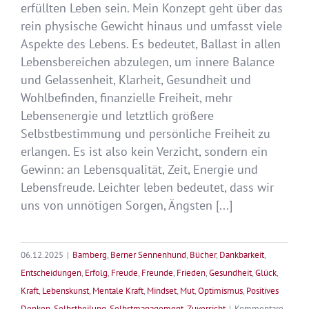
erfüllten Leben sein. Mein Konzept geht über das
rein physische Gewicht hinaus und umfasst viele
Aspekte des Lebens. Es bedeutet, Ballast in allen
Lebensbereichen abzulegen, um innere Balance
und Gelassenheit, Klarheit, Gesundheit und
Wohlbefinden, finanzielle Freiheit, mehr
Lebensenergie und letztlich größere
Selbstbestimmung und persönliche Freiheit zu
erlangen. Es ist also kein Verzicht, sondern ein
Gewinn: an Lebensqualität, Zeit, Energie und
Lebensfreude. Leichter leben bedeutet, dass wir
uns von unnötigen Sorgen, Ängsten [...]
06.12.2025
|
Bamberg
,
Berner Sennenhund
,
Bücher
,
Dankbarkeit
,
Entscheidungen
,
Erfolg
,
Freude
,
Freunde
,
Frieden
,
Gesundheit
,
Glück
,
Kraft
,
Lebenskunst
,
Mentale Kraft
,
Mindset
,
Mut
,
Optimismus
,
Positives
Denken
,
Selbstheilung
,
Selbstmanagement
,
Zuversicht
|
Kommentare