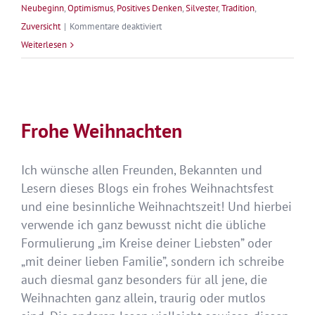
Neubeginn
,
Optimismus
,
Positives Denken
,
Silvester
,
Tradition
,
für
Zuversicht
|
Kommentare deaktiviert
Du
Weiterlesen
kannst
fliegen
–
Mein
Frohe Weihnachten
Jahr
2025
Ich wünsche allen Freunden, Bekannten und
Lesern dieses Blogs ein frohes Weihnachtsfest
und eine besinnliche Weihnachtszeit! Und hierbei
verwende ich ganz bewusst nicht die übliche
Formulierung „im Kreise deiner Liebsten” oder
„mit deiner lieben Familie”, sondern ich schreibe
auch diesmal ganz besonders für all jene, die
Weihnachten ganz allein, traurig oder mutlos