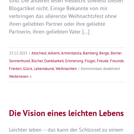
sind. Die anderen lesen vielleicht sowieso diesen
Blogartikel nicht. Einige Bekannte von mir
verbringen das allererste Weihnachtsfest ohne
ihren geliebten Partner oder ihre geliebte
Partnerin, ihren geliebten Vater [...]
23.12.2025
|
Abschied
,
Advent
,
Armentarola
,
Bamberg
,
Berge
,
Berner
Sennenhund
,
Bücher
,
Dankbarkeit
,
Erinnerung
,
Flügel
,
Freude
,
Freunde
,
für
Frieden
,
Glück
,
Lebenskunst
,
Weihnachten
|
Kommentare deaktiviert
Frohe
Weiterlesen
Weihnac
Die Vision eines leichten Lebens
Leichter leben – das kann der Schlüssel zu einem