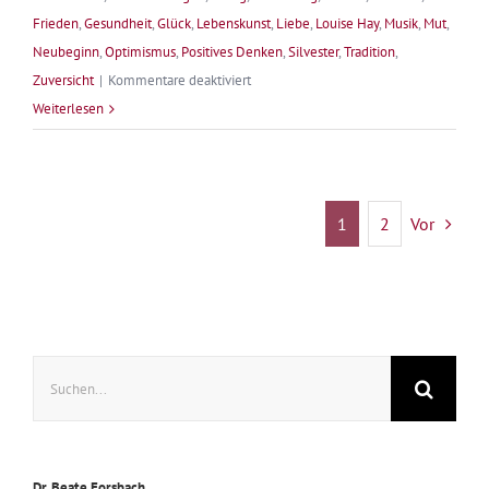
Frieden
,
Gesundheit
,
Glück
,
Lebenskunst
,
Liebe
,
Louise Hay
,
Musik
,
Mut
,
Neubeginn
,
Optimismus
,
Positives Denken
,
Silvester
,
Tradition
,
für
Zuversicht
|
Kommentare deaktiviert
Lebe
Weiterlesen
deine
Träume
–
Mein
1
2
Vor
Jahr
2024
Suche
nach:
Dr. Beate Forsbach