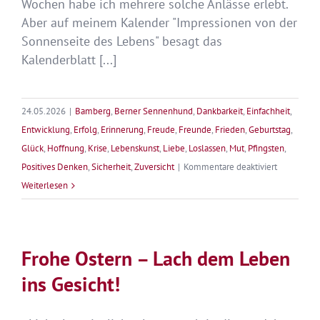
Wochen habe ich mehrere solche Anlässe erlebt.
Aber auf meinem Kalender "Impressionen von der
Sonnenseite des Lebens" besagt das
Kalenderblatt [...]
24.05.2026
|
Bamberg
,
Berner Sennenhund
,
Dankbarkeit
,
Einfachheit
,
Entwicklung
,
Erfolg
,
Erinnerung
,
Freude
,
Freunde
,
Frieden
,
Geburtstag
,
Glück
,
Hoffnung
,
Krise
,
Lebenskunst
,
Liebe
,
Loslassen
,
Mut
,
Pfingsten
,
für
Positives Denken
,
Sicherheit
,
Zuversicht
|
Kommentare deaktiviert
Frohe
Weiterlesen
Pfingsten
–
Einmal
Frohe Ostern – Lach dem Leben
leben
ins Gesicht!