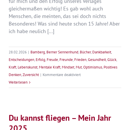
für mich und den Erfolg unseres Verlages
gleichermaßen wichtig! Es gab wohl auch
Menschen, die meinten, das sei doch nichts
Besonderes! Was sind heute schon 15 Jahre! Aber
ich habe neulich [...]
28.02.2026
|
Bamberg
,
Berner Sennenhund
,
Bücher
,
Dankbarkeit
,
Entscheidungen
,
Erfolg
,
Freude
,
Freunde
,
Frieden
,
Gesundheit
,
Glück
,
Kraft
,
Lebenskunst
,
Mentale Kraft
,
Mindset
,
Mut
,
Optimismus
,
Positives
für
Denken
,
Zuversicht
|
Kommentare deaktiviert
Vom
Weiterlesen
Glück
des
Büchermachens
–
Du kannst fliegen – Mein Jahr
Zum
2025
15.