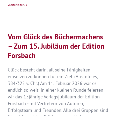
Frohe
Weiterlesen
Ostern
–
Lach
dem
Vom Glück des Büchermachens
Leben
– Zum 15. Jubiläum der Edition
ins
Gesicht!
Forsbach
Glück besteht darin, all seine Fähigkeiten
einsetzen zu können für ein Ziel. (Aristoteles,
384-322 v. Chr.) Am 11. Februar 2026 war es
endlich so weit: In einer kleinen Runde feierten
wir das 15jährige Verlagsjubiläum der Edition
Forsbach - mit Vertretern von Autoren,
Erfolgsteam und Freunden. Alle drei Gruppen sind