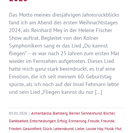
Jubiläum
der
Das Motto meines diesjährigen Jahresrückblicks
Edition
fand ich am Abend des ersten Weihnachtstages
Forsbach
2024, als Reinhard Mey in der Helene Fischer
Show auftrat. Begleitet von den Kölner
Symphonikern sang er das Lied „Du kannst
fliegen“ – er war nach 25 Jahren zum ersten Mal
wieder im Fernsehen aufgetreten. Dieses Lied
hatte mich ganz stark beeindruckt, es traf eine
Emotion, die ich seit meinem 60. Geburtstag
spürte, als ich noch auf der Insel Fehmarn lebte
und sein Lied „Fliegen kannst du nur [...]
03.01.2026
|
Armentarola
,
Bamberg
,
Berner Sennenhund
,
Bücher
,
Dankbarkeit
,
Entscheidungen
,
Erfolg
,
Erinnerung
,
Freude
,
Freunde
,
Frieden
,
Gesundheit
,
Glück
,
Lebenskunst
,
Liebe
,
Louise Hay
,
Musik
,
Mut
,