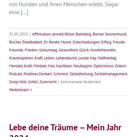
mit Hunden und ihren Menschen erlebt. Sogar
eine [...]
31.05.2025
|
Affirmation
,
Annett Röller
,
Bamberg
,
Berner Sennenhund
,
Bücher
,
Dankbarkeit
,
Dr. Renée Moore
,
Entscheidungen
,
Erfolg
,
Freude
,
Freunde
,
Frieden
,
Geburtstag
,
Gesundheit
,
Glück
,
Hundefreundin
,
Klavierspielen
,
Kraft
,
Leben
,
Lebenskunst
,
Louise Hay
,
Maifeiertag
,
Mentale Kraft
,
Mindset
,
Mut
,
Nachbarn
,
Neubeginn
,
Optimismus
,
Ostern
,
Podcast
,
Positives Denken
,
Schmerz
,
Selbstheilung
,
Selbstmanagement
,
für
Sonja Volk
,
Unfall
,
Zuversicht
|
Kommentare deaktiviert
Unvorhergesehen
Weiterlesen
–
Brüche
im
Leben
Lebe deine Träume – Mein Jahr