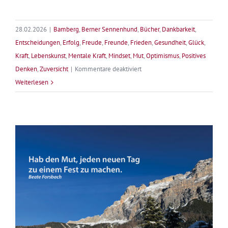
28.02.2026
|
Bamberg
,
Berner Sennenhund
,
Bücher
,
Dankbarkeit
,
Entscheidungen
,
Erfolg
,
Freude
,
Freunde
,
Frieden
,
Gesundheit
,
Glück
,
Kraft
,
Lebenskunst
,
Mentale Kraft
,
Mindset
,
Mut
,
Optimismus
,
Positives
für
Denken
,
Zuversicht
|
Kommentare deaktiviert
Vom
Weiterlesen
Glück
des
Büchermachens
–
Zum
15.
Jubiläum
der
Edition
Forsbach