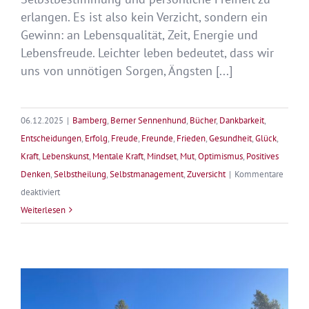
erlangen. Es ist also kein Verzicht, sondern ein
Gewinn: an Lebensqualität, Zeit, Energie und
Lebensfreude. Leichter leben bedeutet, dass wir
uns von unnötigen Sorgen, Ängsten [...]
06.12.2025
|
Bamberg
,
Berner Sennenhund
,
Bücher
,
Dankbarkeit
,
Entscheidungen
,
Erfolg
,
Freude
,
Freunde
,
Frieden
,
Gesundheit
,
Glück
,
Kraft
,
Lebenskunst
,
Mentale Kraft
,
Mindset
,
Mut
,
Optimismus
,
Positives
Denken
,
Selbstheilung
,
Selbstmanagement
,
Zuversicht
|
Kommentare
für
deaktiviert
Die
Weiterlesen
Vision
eines
leichten
Lebens