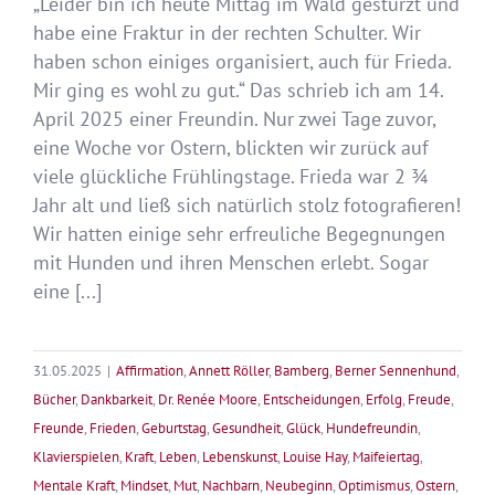
„Leider bin ich heute Mittag im Wald gestürzt und
habe eine Fraktur in der rechten Schulter. Wir
haben schon einiges organisiert, auch für Frieda.
Mir ging es wohl zu gut.“ Das schrieb ich am 14.
April 2025 einer Freundin. Nur zwei Tage zuvor,
eine Woche vor Ostern, blickten wir zurück auf
viele glückliche Frühlingstage. Frieda war 2 ¾
Jahr alt und ließ sich natürlich stolz fotografieren!
Wir hatten einige sehr erfreuliche Begegnungen
mit Hunden und ihren Menschen erlebt. Sogar
eine [...]
31.05.2025
|
Affirmation
,
Annett Röller
,
Bamberg
,
Berner Sennenhund
,
Bücher
,
Dankbarkeit
,
Dr. Renée Moore
,
Entscheidungen
,
Erfolg
,
Freude
,
Freunde
,
Frieden
,
Geburtstag
,
Gesundheit
,
Glück
,
Hundefreundin
,
Klavierspielen
,
Kraft
,
Leben
,
Lebenskunst
,
Louise Hay
,
Maifeiertag
,
Mentale Kraft
,
Mindset
,
Mut
,
Nachbarn
,
Neubeginn
,
Optimismus
,
Ostern
,