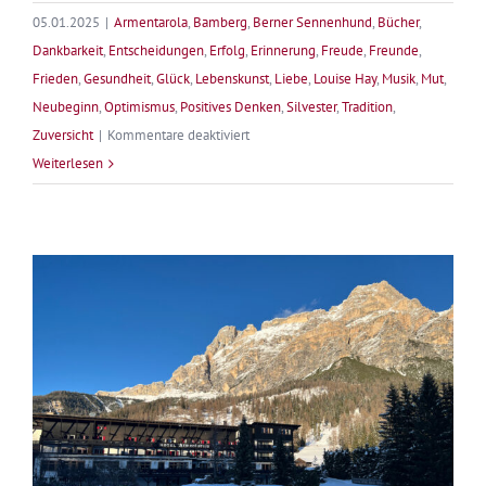
05.01.2025
|
Armentarola
,
Bamberg
,
Berner Sennenhund
,
Bücher
,
Dankbarkeit
,
Entscheidungen
,
Erfolg
,
Erinnerung
,
Freude
,
Freunde
,
Frieden
,
Gesundheit
,
Glück
,
Lebenskunst
,
Liebe
,
Louise Hay
,
Musik
,
Mut
,
Neubeginn
,
Optimismus
,
Positives Denken
,
Silvester
,
Tradition
,
für
Zuversicht
|
Kommentare deaktiviert
Lebe
Weiterlesen
deine
Träume
–
Mein
Jahr
2024