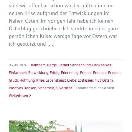
sind wir offenbar schon wieder mitten in einer
neuen Krise aufgrund der Entwicklungen im
Nahen Osten. Im vorigen Jahr habe ich keinen
Osterblog geschrieben. Ich steckte in einer ganz
persönlichen Krise: wenige Tage vor Ostern war
ich gestürzt und [...]
03.04.2026
|
Bamberg
,
Berge
,
Berner Sennenhund
,
Dankbarkeit
,
Einfachheit
,
Entwicklung
,
Erfolg
,
Erinnerung
,
Freude
,
Freunde
,
Frieden
,
Glück
,
Hoffnung
,
Krise
,
Lebenskunst
,
Liebe
,
Loslassen
,
Mut
,
Ostern
,
für
Positives Denken
,
Sicherheit
,
Zuversicht
|
Kommentare deaktiviert
Frohe
Weiterlesen
Ostern
–
Lach
dem