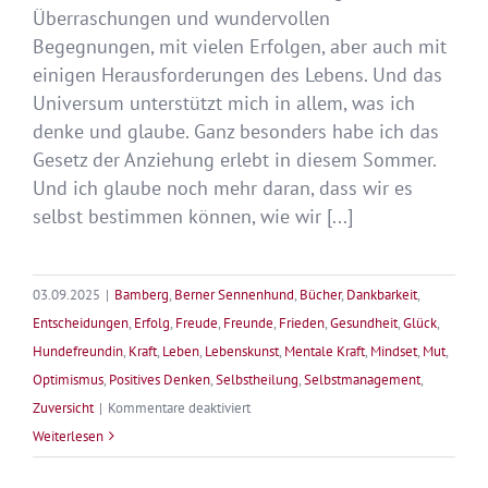
Überraschungen und wundervollen
Begegnungen, mit vielen Erfolgen, aber auch mit
einigen Herausforderungen des Lebens. Und das
Universum unterstützt mich in allem, was ich
denke und glaube. Ganz besonders habe ich das
Gesetz der Anziehung erlebt in diesem Sommer.
Und ich glaube noch mehr daran, dass wir es
selbst bestimmen können, wie wir [...]
03.09.2025
|
Bamberg
,
Berner Sennenhund
,
Bücher
,
Dankbarkeit
,
Entscheidungen
,
Erfolg
,
Freude
,
Freunde
,
Frieden
,
Gesundheit
,
Glück
,
Hundefreundin
,
Kraft
,
Leben
,
Lebenskunst
,
Mentale Kraft
,
Mindset
,
Mut
,
Optimismus
,
Positives Denken
,
Selbstheilung
,
Selbstmanagement
,
für
Zuversicht
|
Kommentare deaktiviert
Sommer
Weiterlesen
der