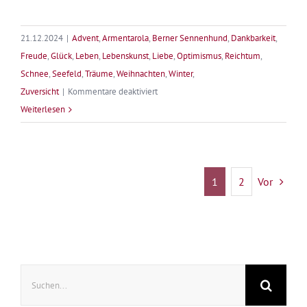
21.12.2024
|
Advent
,
Armentarola
,
Berner Sennenhund
,
Dankbarkeit
,
Freude
,
Glück
,
Leben
,
Lebenskunst
,
Liebe
,
Optimismus
,
Reichtum
,
Schnee
,
Seefeld
,
Träume
,
Weihnachten
,
Winter
,
für
Zuversicht
|
Kommentare deaktiviert
Winterträume
Weiterlesen
in
Armentarola
1
2
Vor
Suche
nach: