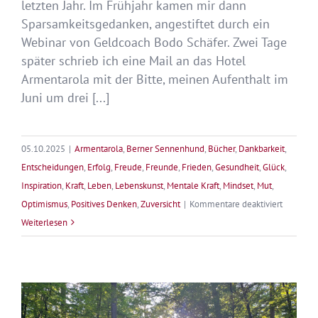
letzten Jahr. Im Frühjahr kamen mir dann
Sparsamkeitsgedanken, angestiftet durch ein
Webinar von Geldcoach Bodo Schäfer. Zwei Tage
später schrieb ich eine Mail an das Hotel
Armentarola mit der Bitte, meinen Aufenthalt im
Juni um drei [...]
05.10.2025
|
Armentarola
,
Berner Sennenhund
,
Bücher
,
Dankbarkeit
,
Entscheidungen
,
Erfolg
,
Freude
,
Freunde
,
Frieden
,
Gesundheit
,
Glück
,
Inspiration
,
Kraft
,
Leben
,
Lebenskunst
,
Mentale Kraft
,
Mindset
,
Mut
,
für
Optimismus
,
Positives Denken
,
Zuversicht
|
Kommentare deaktiviert
Inspirati
Weiterlesen
in
Armentar