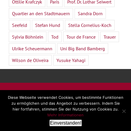
Ottilie Krafczyk
Paris
Prof. Dr. Lothar Seiwert
Quartier an den Stadtmauern
Sandra Dorn
Seefeld
Stefan Hund
Stella Cornelius-Koch
Sylvia Böhnlein
Tod
Tour de France
Trauer
Ulrike Scheuermann
Uni Big Band Bamberg
Wilson de Oliveira
Yusuke Yahagi
©
2026 - Dr. Beate Forsbach |
Impressum
|
AGB
|
Diese Webseite verwendet Cookies, um bestimmte Funktionen
Datenschutz
zu ermöglichen und das Angebot zu verbessern. Indem Sie
hier fortfahren, stimmen Sie der Nutzung von Cookies zu.
Mehr Informationen
LinkedIn
Facebook
YouTube
E-
Rss
Einverstanden!
Mail