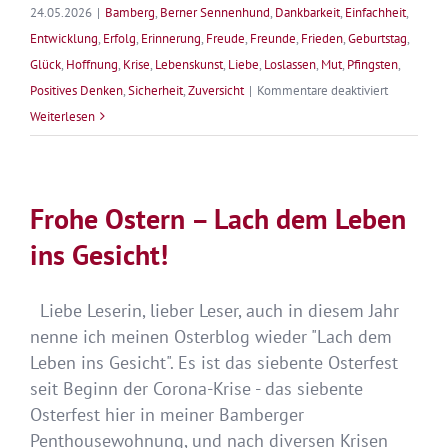
24.05.2026
|
Bamberg
,
Berner Sennenhund
,
Dankbarkeit
,
Einfachheit
,
Entwicklung
,
Erfolg
,
Erinnerung
,
Freude
,
Freunde
,
Frieden
,
Geburtstag
,
Glück
,
Hoffnung
,
Krise
,
Lebenskunst
,
Liebe
,
Loslassen
,
Mut
,
Pfingsten
,
für
Positives Denken
,
Sicherheit
,
Zuversicht
|
Kommentare deaktiviert
Frohe
Weiterlesen
Pfingsten
–
Einmal
Frohe Ostern – Lach dem Leben
leben
ins Gesicht!
Liebe Leserin, lieber Leser, auch in diesem Jahr
nenne ich meinen Osterblog wieder "Lach dem
Leben ins Gesicht". Es ist das siebente Osterfest
seit Beginn der Corona-Krise - das siebente
Osterfest hier in meiner Bamberger
Penthousewohnung, und nach diversen Krisen