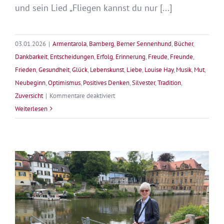
und sein Lied „Fliegen kannst du nur [...]
03.01.2026
|
Armentarola
,
Bamberg
,
Berner Sennenhund
,
Bücher
,
Dankbarkeit
,
Entscheidungen
,
Erfolg
,
Erinnerung
,
Freude
,
Freunde
,
Frieden
,
Gesundheit
,
Glück
,
Lebenskunst
,
Liebe
,
Louise Hay
,
Musik
,
Mut
,
Neubeginn
,
Optimismus
,
Positives Denken
,
Silvester
,
Tradition
,
für
Zuversicht
|
Kommentare deaktiviert
Du
Weiterlesen
kannst
fliegen
–
Mein
Jahr
2025