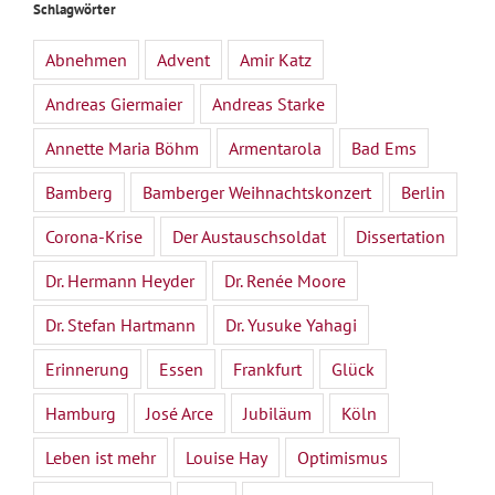
Schlagwörter
Abnehmen
Advent
Amir Katz
Andreas Giermaier
Andreas Starke
Annette Maria Böhm
Armentarola
Bad Ems
Bamberg
Bamberger Weihnachtskonzert
Berlin
Corona-Krise
Der Austauschsoldat
Dissertation
Dr. Hermann Heyder
Dr. Renée Moore
Dr. Stefan Hartmann
Dr. Yusuke Yahagi
Erinnerung
Essen
Frankfurt
Glück
Hamburg
José Arce
Jubiläum
Köln
Leben ist mehr
Louise Hay
Optimismus