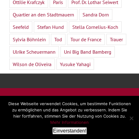
Ottilie Krafczyk
Paris
Prof. Dr. Lothar Seiwert
Quartier an den Stadtmauern
Sandra Dorn
Seefeld
Stefan Hund
Stella Cornelius-Koch
Sylvia Böhnlein
Tod
Tour de France
Trauer
Ulrike Scheuermann
Uni Big Band Bamberg
Wilson de Oliveira
Yusuke Yahagi
©
2026 - Dr. Beate Forsbach |
Impressum
|
AGB
|
Diese Webseite verwendet Cookies, um bestimmte Funktionen
Datenschutz
zu ermöglichen und das Angebot zu verbessern. Indem Sie
hier fortfahren, stimmen Sie der Nutzung von Cookies zu.
Mehr Informationen
LinkedIn
Facebook
YouTube
E-
Rss
Einverstanden!
Mail