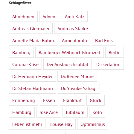
Schlagwörter
Abnehmen
Advent
Amir Katz
Andreas Giermaier
Andreas Starke
Annette Maria Böhm
Armentarola
Bad Ems
Bamberg
Bamberger Weihnachtskonzert
Berlin
Corona-Krise
Der Austauschsoldat
Dissertation
Dr. Hermann Heyder
Dr. Renée Moore
Dr. Stefan Hartmann
Dr. Yusuke Yahagi
Erinnerung
Essen
Frankfurt
Glück
Hamburg
José Arce
Jubiläum
Köln
Leben ist mehr
Louise Hay
Optimismus