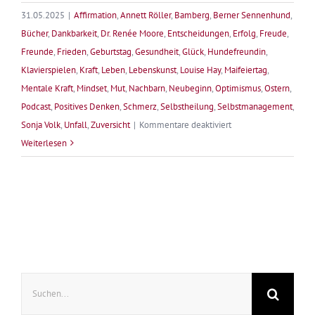
31.05.2025
|
Affirmation
,
Annett Röller
,
Bamberg
,
Berner Sennenhund
,
Bücher
,
Dankbarkeit
,
Dr. Renée Moore
,
Entscheidungen
,
Erfolg
,
Freude
,
Freunde
,
Frieden
,
Geburtstag
,
Gesundheit
,
Glück
,
Hundefreundin
,
Klavierspielen
,
Kraft
,
Leben
,
Lebenskunst
,
Louise Hay
,
Maifeiertag
,
Mentale Kraft
,
Mindset
,
Mut
,
Nachbarn
,
Neubeginn
,
Optimismus
,
Ostern
,
Podcast
,
Positives Denken
,
Schmerz
,
Selbstheilung
,
Selbstmanagement
,
für
Sonja Volk
,
Unfall
,
Zuversicht
|
Kommentare deaktiviert
Unvorhergesehen
Weiterlesen
–
Brüche
im
Leben
Suche
nach: