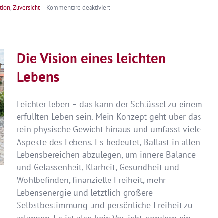
für
ition
,
Zuversicht
|
Kommentare deaktiviert
Du
kannst
fliegen
Die Vision eines leichten
–
Mein
Lebens
Jahr
2025
Leichter leben – das kann der Schlüssel zu einem
erfüllten Leben sein. Mein Konzept geht über das
rein physische Gewicht hinaus und umfasst viele
Aspekte des Lebens. Es bedeutet, Ballast in allen
Lebensbereichen abzulegen, um innere Balance
und Gelassenheit, Klarheit, Gesundheit und
Wohlbefinden, finanzielle Freiheit, mehr
Lebensenergie und letztlich größere
Selbstbestimmung und persönliche Freiheit zu
erlangen. Es ist also kein Verzicht, sondern ein