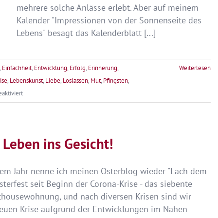
mehrere solche Anlässe erlebt. Aber auf meinem
Kalender "Impressionen von der Sonnenseite des
Lebens" besagt das Kalenderblatt [...]
,
Einfachheit
,
Entwicklung
,
Erfolg
,
Erinnerung
,
Weiterlesen
ise
,
Lebenskunst
,
Liebe
,
Loslassen
,
Mut
,
Pfingsten
,
für
ktiviert
Frohe
Pfingsten
–
Leben ins Gesicht!
Einmal
leben
iesem Jahr nenne ich meinen Osterblog wieder "Lach dem
Osterfest seit Beginn der Corona-Krise - das siebente
nthousewohnung, und nach diversen Krisen sind wir
 neuen Krise aufgrund der Entwicklungen im Nahen