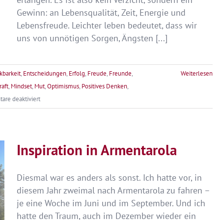
Gewinn: an Lebensqualität, Zeit, Energie und
Lebensfreude. Leichter leben bedeutet, dass wir
uns von unnötigen Sorgen, Ängsten [...]
kbarkeit
,
Entscheidungen
,
Erfolg
,
Freude
,
Freunde
,
Weiterlesen
aft
,
Mindset
,
Mut
,
Optimismus
,
Positives Denken
,
für
re deaktiviert
Die
Vision
eines
Inspiration in Armentarola
leichten
Lebens
Diesmal war es anders als sonst. Ich hatte vor, in
diesem Jahr zweimal nach Armentarola zu fahren –
je eine Woche im Juni und im September. Und ich
hatte den Traum, auch im Dezember wieder ein