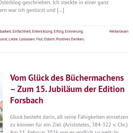
sterblog geschrieben. Ich steckte in einer ganz
rn war ich gestürzt und [...]
barkeit
,
Einfachheit
,
Entwicklung
,
Erfolg
,
Erinnerung
,
Weiterlesen
unst
,
Liebe
,
Loslassen
,
Mut
,
Ostern
,
Positives Denken
,
Vom Glück des Büchermachens
– Zum 15. Jubiläum der Edition
Forsbach
Glück besteht darin, all seine Fähigkeiten einsetzen
zu können für ein Ziel. (Aristoteles, 384-322 v. Chr.)
Am 11. Februar 2026 war es endlich so weit: In