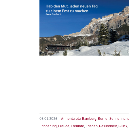
–
Zum
15.
Jubiläum
der
Edition
Forsbach
03.01.2026
|
Armentarola
,
Bamberg
,
Berner Sennenhun
Erinnerung
,
Freude
,
Freunde
,
Frieden
,
Gesundheit
,
Glück
,