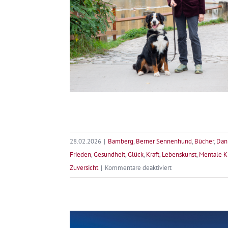
28.02.2026
|
Bamberg
,
Berner Sennenhund
,
Bücher
,
Dan
Frieden
,
Gesundheit
,
Glück
,
Kraft
,
Lebenskunst
,
Mentale Kr
für
Zuversicht
|
Kommentare deaktiviert
Vom
Glück
des
Büchermachens