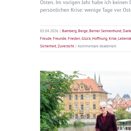
Osten. Im vorigen Jahr habe ich keinen O
persönlichen Krise: wenige Tage vor Oste
03.04.2026
|
Bamberg
,
Berge
,
Berner Sennenhund
,
Dank
Freude
,
Freunde
,
Frieden
,
Glück
,
Hoffnung
,
Krise
,
Lebensk
für
Sicherheit
,
Zuversicht
|
Kommentare deaktiviert
Frohe
Ostern
–
Lach
dem
Leben
ins
Gesicht!