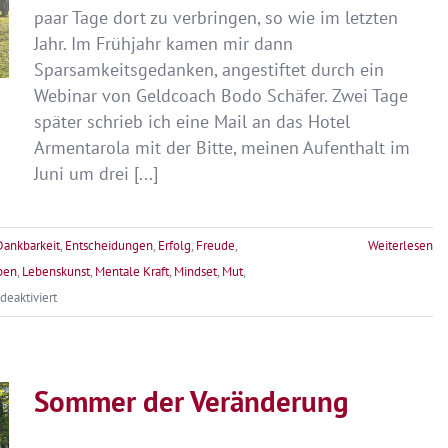
paar Tage dort zu verbringen, so wie im letzten
Jahr. Im Frühjahr kamen mir dann
Sparsamkeitsgedanken, angestiftet durch ein
Webinar von Geldcoach Bodo Schäfer. Zwei Tage
später schrieb ich eine Mail an das Hotel
Armentarola mit der Bitte, meinen Aufenthalt im
Juni um drei [...]
Dankbarkeit
,
Entscheidungen
,
Erfolg
,
Freude
,
Weiterlesen
ben
,
Lebenskunst
,
Mentale Kraft
,
Mindset
,
Mut
,
für
eaktiviert
Inspiration
in
Armentarola
Sommer der Veränderung