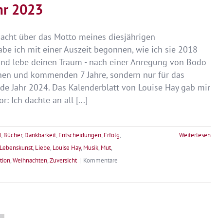
hr 2023
vom
eigenen
Buch
cht über das Motto meines diesjährigen
abe ich mit einer Auszeit begonnen, wie ich sie 2018
und lebe deinen Traum - nach einer Anregung von Bodo
enen und kommenden 7 Jahre, sondern nur für das
 Jahr 2024. Das Kalenderblatt von Louise Hay gab mir
: Ich dachte an all [...]
d
,
Bücher
,
Dankbarkeit
,
Entscheidungen
,
Erfolg
,
Weiterlesen
Lebenskunst
,
Liebe
,
Louise Hay
,
Musik
,
Mut
,
ition
,
Weihnachten
,
Zuversicht
|
Kommentare