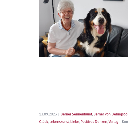
Mein
Jahr
2023
13.09.2023
|
Berner Sennenhund
,
Berner von Delingsdo
Glück
,
Lebenskunst
,
Liebe
,
Positives Denken
,
Verlag
|
Kom