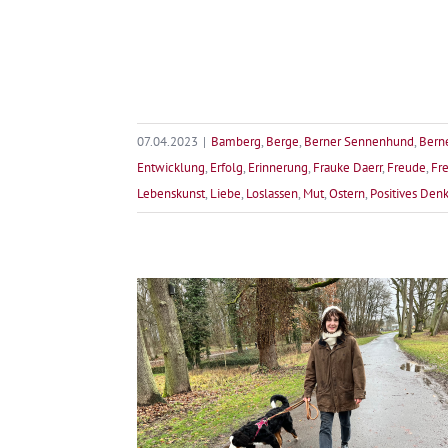
07.04.2023
|
Bamberg
,
Berge
,
Berner Sennenhund
,
Berne
Entwicklung
,
Erfolg
,
Erinnerung
,
Frauke Daerr
,
Freude
,
Fr
Lebenskunst
,
Liebe
,
Loslassen
,
Mut
,
Ostern
,
Positives Den