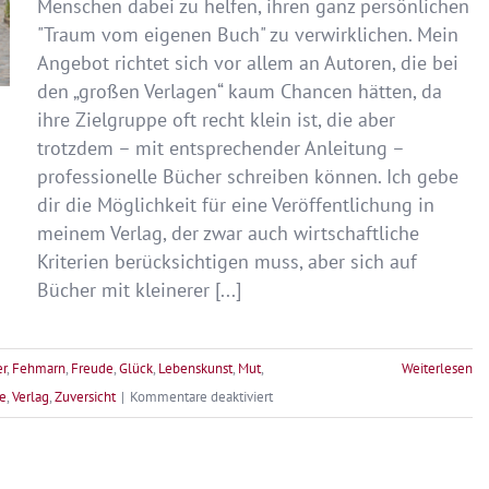
Menschen dabei zu helfen, ihren ganz persönlichen
"Traum vom eigenen Buch" zu verwirklichen. Mein
Angebot richtet sich vor allem an Autoren, die bei
den „großen Verlagen“ kaum Chancen hätten, da
ihre Zielgruppe oft recht klein ist, die aber
trotzdem – mit entsprechender Anleitung –
professionelle Bücher schreiben können. Ich gebe
dir die Möglichkeit für eine Veröffentlichung in
meinem Verlag, der zwar auch wirtschaftliche
Kriterien berücksichtigen muss, aber sich auf
Bücher mit kleinerer [...]
r
,
Fehmarn
,
Freude
,
Glück
,
Lebenskunst
,
Mut
,
Weiterlesen
für
e
,
Verlag
,
Zuversicht
|
Kommentare deaktiviert
Verwirkliche
deinen
Traum