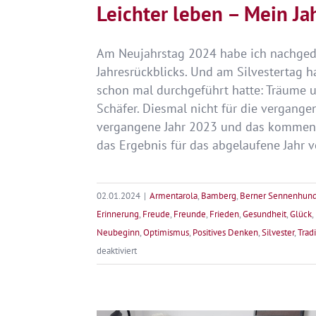
Leichter leben – Mein Ja
Am Neujahrstag 2024 habe ich nachgeda
Jahresrückblicks. Und am Silvestertag h
schon mal durchgeführt hatte: Träume 
Schäfer. Diesmal nicht für die vergang
vergangene Jahr 2023 und das kommende
das Ergebnis für das abgelaufene Jahr vor
02.01.2024
|
Armentarola
,
Bamberg
,
Berner Sennenhun
Erinnerung
,
Freude
,
Freunde
,
Frieden
,
Gesundheit
,
Glück
,
Neubeginn
,
Optimismus
,
Positives Denken
,
Silvester
,
Trad
für
deaktiviert
Leichter
leben
–