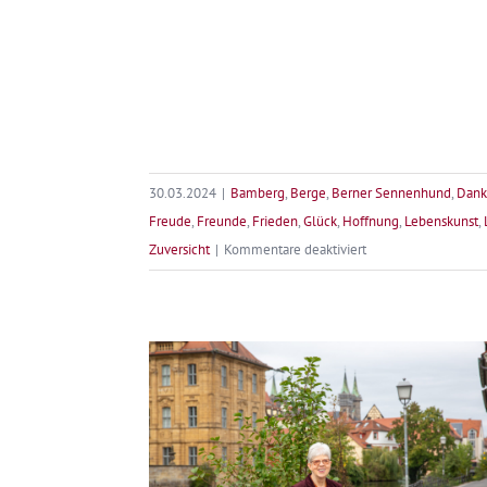
30.03.2024
|
Bamberg
,
Berge
,
Berner Sennenhund
,
Dank
Freude
,
Freunde
,
Frieden
,
Glück
,
Hoffnung
,
Lebenskunst
,
für
Zuversicht
|
Kommentare deaktiviert
Frohe
Ostern
–
Lach
dem
Leben
ins
Gesicht!