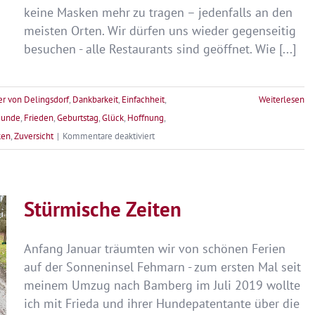
keine Masken mehr zu tragen – jedenfalls an den
meisten Orten. Wir dürfen uns wieder gegenseitig
besuchen - alle Restaurants sind geöffnet. Wie [...]
r von Delingsdorf
,
Dankbarkeit
,
Einfachheit
,
Weiterlesen
eunde
,
Frieden
,
Geburtstag
,
Glück
,
Hoffnung
,
für
ken
,
Zuversicht
|
Kommentare deaktiviert
Frohe
Ostern
–
Stürmische Zeiten
Lach
dem
Leben
Anfang Januar träumten wir von schönen Ferien
ins
auf der Sonneninsel Fehmarn - zum ersten Mal seit
Gesicht!
meinem Umzug nach Bamberg im Juli 2019 wollte
ich mit Frieda und ihrer Hundepatentante über die