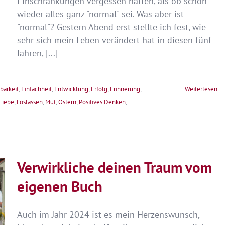
Einschränkungen vergessen hätten, als ob schon
wieder alles ganz "normal" sei. Was aber ist
"normal"? Gestern Abend erst stellte ich fest, wie
sehr sich mein Leben verändert hat in diesen fünf
Jahren, [...]
barkeit
,
Einfachheit
,
Entwicklung
,
Erfolg
,
Erinnerung
,
Weiterlesen
Liebe
,
Loslassen
,
Mut
,
Ostern
,
Positives Denken
,
Verwirkliche deinen Traum vom
eigenen Buch
Auch im Jahr 2024 ist es mein Herzenswunsch,