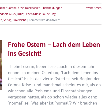
ücher
,
Corona-Krise
,
Dankbarkeit
,
Entscheidungen
,
Weiterlesen
ndheit
,
Glück
,
Kraft
,
Lebenskunst
,
Louise Hay
,
für
en
,
Verlag
,
Zuversicht
|
Kommentare deaktiviert
Erster
Mai:
Vom
Frohe Ostern – Lach dem Leben
Zauber
des
ins Gesicht!
Neubeginns
Liebe Leserin, lieber Leser, auch in diesem Jahr
nenne ich meinen Osterblog "Lach dem Leben ins
Gesicht". Es ist das vierte Osterfest seit Beginn der
Corona-Krise - und manchmal scheint es mir, als ob
wir schon alle Probleme und Einschränkungen
vergessen hätten, als ob schon wieder alles ganz
"normal" sei. Was aber ist "normal"? Wir brauchen