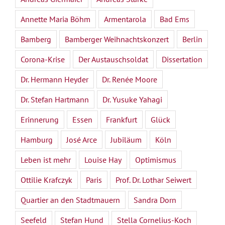
Annette Maria Böhm
Armentarola
Bad Ems
Bamberg
Bamberger Weihnachtskonzert
Berlin
Corona-Krise
Der Austauschsoldat
Dissertation
Dr. Hermann Heyder
Dr. Renée Moore
Dr. Stefan Hartmann
Dr. Yusuke Yahagi
Erinnerung
Essen
Frankfurt
Glück
Hamburg
José Arce
Jubiläum
Köln
Leben ist mehr
Louise Hay
Optimismus
Ottilie Krafczyk
Paris
Prof. Dr. Lothar Seiwert
Quartier an den Stadtmauern
Sandra Dorn
Seefeld
Stefan Hund
Stella Cornelius-Koch