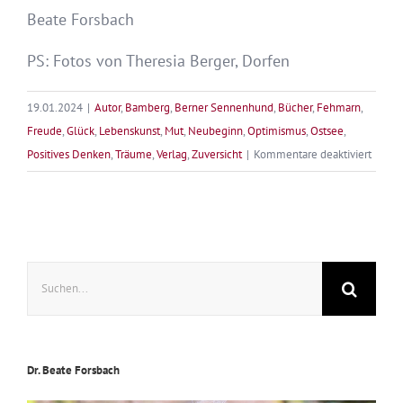
Beate Forsbach
PS: Fotos von Theresia Berger, Dorfen
19.01.2024
|
Autor
,
Bamberg
,
Berner Sennenhund
,
Bücher
,
Fehmarn
,
Freude
,
Glück
,
Lebenskunst
,
Mut
,
Neubeginn
,
Optimismus
,
Ostsee
,
für
Positives Denken
,
Träume
,
Verlag
,
Zuversicht
|
Kommentare deaktiviert
Verwir
deine
Traum
vom
Suche
eigen
nach:
Buch
Dr. Beate Forsbach