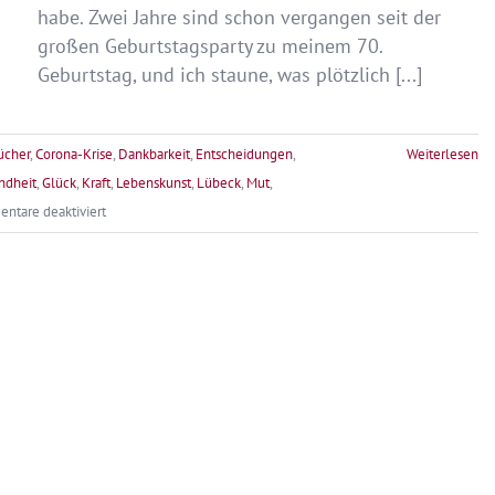
habe. Zwei Jahre sind schon vergangen seit der
großen Geburtstagsparty zu meinem 70.
Geburtstag, und ich staune, was plötzlich [...]
ücher
,
Corona-Krise
,
Dankbarkeit
,
Entscheidungen
,
Weiterlesen
ndheit
,
Glück
,
Kraft
,
Lebenskunst
,
Lübeck
,
Mut
,
für
ntare deaktiviert
Mai
2024:
Lebe
deine
Träume