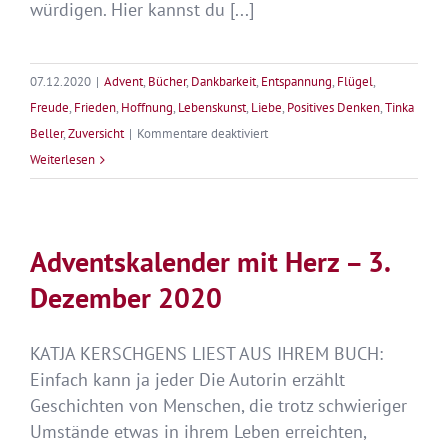
würdigen. Hier kannst du [...]
07.12.2020
|
Advent
,
Bücher
,
Dankbarkeit
,
Entspannung
,
Flügel
,
Freude
,
Frieden
,
Hoffnung
,
Lebenskunst
,
Liebe
,
Positives Denken
,
Tinka
für
Beller
,
Zuversicht
|
Kommentare deaktiviert
Adventskalender
Weiterlesen
mit
Herz
–
Adventskalender mit Herz – 3.
7.
Dezember 2020
Dezember
2020
KATJA KERSCHGENS LIEST AUS IHREM BUCH:
Einfach kann ja jeder Die Autorin erzählt
Geschichten von Menschen, die trotz schwieriger
Umstände etwas in ihrem Leben erreichten,