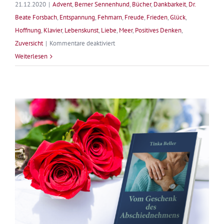
21.12.2020
|
Advent
,
Berner Sennenhund
,
Bücher
,
Dankbarkeit
,
Dr.
Beate Forsbach
,
Entspannung
,
Fehmarn
,
Freude
,
Frieden
,
Glück
,
Hoffnung
,
Klavier
,
Lebenskunst
,
Liebe
,
Meer
,
Positives Denken
,
für
Zuversicht
|
Kommentare deaktiviert
Adventskalender
Weiterlesen
mit
Herz
–
22.
Dezember
2020