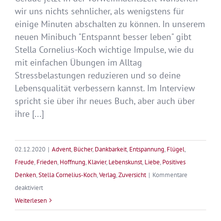
wir uns nichts sehnlicher, als wenigstens für
einige Minuten abschalten zu können. In unserem
neuen Minibuch "Entspannt besser leben" gibt
Stella Cornelius-Koch wichtige Impulse, wie du
mit einfachen Übungen im Alltag
Stressbelastungen reduzieren und so deine
Lebensqualität verbessern kannst. Im Interview
spricht sie über ihr neues Buch, aber auch über
ihre [...]
02.12.2020
|
Advent
,
Bücher
,
Dankbarkeit
,
Entspannung
,
Flügel
,
Freude
,
Frieden
,
Hoffnung
,
Klavier
,
Lebenskunst
,
Liebe
,
Positives
Denken
,
Stella Cornelius-Koch
,
Verlag
,
Zuversicht
|
Kommentare
für
deaktiviert
Adventskalender
Weiterlesen
mit