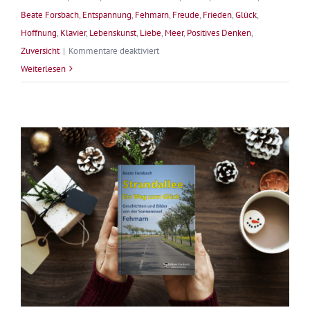
Beate Forsbach
,
Entspannung
,
Fehmarn
,
Freude
,
Frieden
,
Glück
,
Hoffnung
,
Klavier
,
Lebenskunst
,
Liebe
,
Meer
,
Positives Denken
,
für
Zuversicht
|
Kommentare deaktiviert
Dr.
Weiterlesen
Beate
Forsbach
liest
„Winterglück“