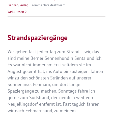
für
Denken
,
Verlag
|
Kommentare deaktiviert
Halbzeit
Weiterlesen
2017
–
Ist
Strandspaziergänge
das
Leben
Wir gehen fast jeden Tag zum Strand – wir, das
nicht
sind meine Berner Sennenhündin Senta und ich.
wunderbar!
Es war nicht immer so: Erst seitdem sie im
August gelernt hat, ins Auto einzusteigen, fahren
wir zu den schönsten Stränden auf unserer
Sonneninsel Fehmarn, um dort lange
Spaziergänge zu machen. Sonntags fahre ich
gerne zum Südstrand, der ziemlich weit von
Neujellingsdorf entfernt ist. Fast täglich fahren
wir nach Fehmarnsund, zu meinem