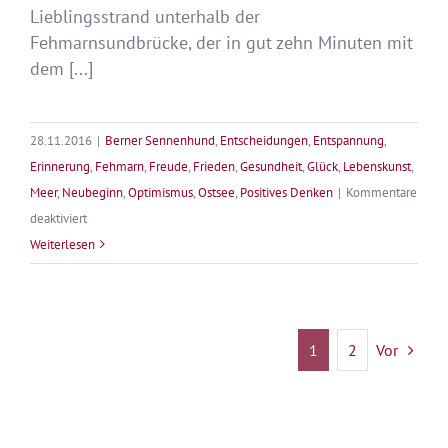
Lieblingsstrand unterhalb der
Fehmarnsundbrücke, der in gut zehn Minuten mit
dem [...]
28.11.2016
|
Berner Sennenhund
,
Entscheidungen
,
Entspannung
,
Erinnerung
,
Fehmarn
,
Freude
,
Frieden
,
Gesundheit
,
Glück
,
Lebenskunst
,
Meer
,
Neubeginn
,
Optimismus
,
Ostsee
,
Positives Denken
|
Kommentare
für
deaktiviert
Strandspaziergänge
Weiterlesen
1
2
Vor