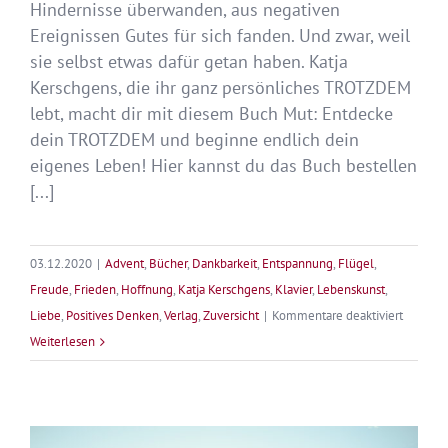
Hindernisse überwanden, aus negativen
Ereignissen Gutes für sich fanden. Und zwar, weil
sie selbst etwas dafür getan haben. Katja
Kerschgens, die ihr ganz persönliches TROTZDEM
lebt, macht dir mit diesem Buch Mut: Entdecke
dein TROTZDEM und beginne endlich dein
eigenes Leben! Hier kannst du das Buch bestellen
[...]
03.12.2020
|
Advent
,
Bücher
,
Dankbarkeit
,
Entspannung
,
Flügel
,
Freude
,
Frieden
,
Hoffnung
,
Katja Kerschgens
,
Klavier
,
Lebenskunst
,
für
Liebe
,
Positives Denken
,
Verlag
,
Zuversicht
|
Kommentare deaktiviert
Advents
Weiterlesen
mit
Herz
–
3.