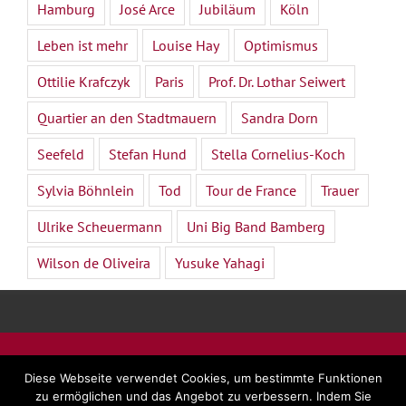
Hamburg
José Arce
Jubiläum
Köln
Leben ist mehr
Louise Hay
Optimismus
Ottilie Krafczyk
Paris
Prof. Dr. Lothar Seiwert
Quartier an den Stadtmauern
Sandra Dorn
Seefeld
Stefan Hund
Stella Cornelius-Koch
Sylvia Böhnlein
Tod
Tour de France
Trauer
Ulrike Scheuermann
Uni Big Band Bamberg
Wilson de Oliveira
Yusuke Yahagi
©
2026 - Dr. Beate Forsbach |
Impressum
|
AGB
|
Diese Webseite verwendet Cookies, um bestimmte Funktionen
Datenschutz
zu ermöglichen und das Angebot zu verbessern. Indem Sie