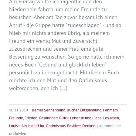
Am Freitag wollte ich eigentlich an den
Niederrhein fahren, um meine Freunde zu
besuchen. Aber am Tag zuvor bekam ich einen
Anruf - die Grippe hatte "zugeschlagen" - und so
blieb mir nichts anderes übrig, als meinem
Freund ein wenig Mut und Zuversicht
zuzusprechen und seiner Frau eine gute
Besserung zu wünschen. So gerne hätte ich mein
neues Buch "Gesund und glücklich leben"
persönlich zu ihnen gebracht. Mit diesem Buch
möchte ich den Mut und den Optimismus
weitergeben, den ich [...]
10.11.2018
|
Berner Sennenhund
,
Bücher
,
Entspannung
,
Fehmarn
,
Freunde
,
Frieden
,
Gesundheit
,
Glück
,
Lebenskunst
,
Liebe
,
Loslassen
,
Louise Hay
,
Meer
,
Mut
,
Optimismus
,
Positives Denken
|
Kommentare
für
deaktiviert