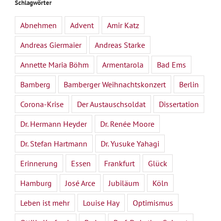
Schlagwörter
Abnehmen
Advent
Amir Katz
Andreas Giermaier
Andreas Starke
Annette Maria Böhm
Armentarola
Bad Ems
Bamberg
Bamberger Weihnachtskonzert
Berlin
Corona-Krise
Der Austauschsoldat
Dissertation
Dr. Hermann Heyder
Dr. Renée Moore
Dr. Stefan Hartmann
Dr. Yusuke Yahagi
Erinnerung
Essen
Frankfurt
Glück
Hamburg
José Arce
Jubiläum
Köln
Leben ist mehr
Louise Hay
Optimismus