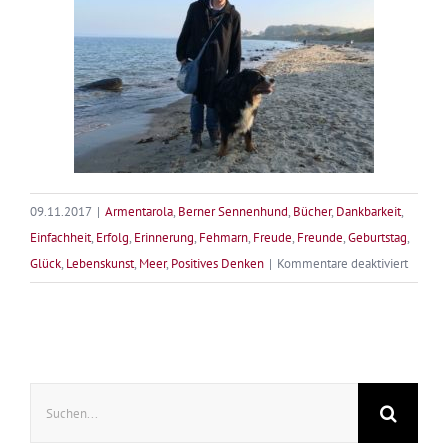
09.11.2017
|
Armentarola
,
Berner Sennenhund
,
Bücher
,
Dankbarkeit
,
Einfachheit
,
Erfolg
,
Erinnerung
,
Fehmarn
,
Freude
,
Freunde
,
Geburtstag
,
für
Glück
,
Lebenskunst
,
Meer
,
Positives Denken
|
Kommentare deaktiviert
Senta
on
Tour
–
Suche
2.
nach:
Teil
2017