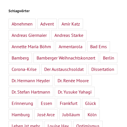
Schlagwörter
Abnehmen
Advent
Amir Katz
Andreas Giermaier
Andreas Starke
Annette Maria Böhm
Armentarola
Bad Ems
Bamberg
Bamberger Weihnachtskonzert
Berlin
Corona-Krise
Der Austauschsoldat
Dissertation
Dr. Hermann Heyder
Dr. Renée Moore
Dr. Stefan Hartmann
Dr. Yusuke Yahagi
Erinnerung
Essen
Frankfurt
Glück
Hamburg
José Arce
Jubiläum
Köln
Leben ist mehr
Louise Hay
Optimismus