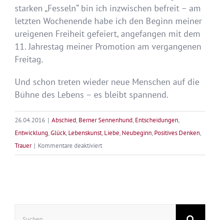
starken „Fesseln“ bin ich inzwischen befreit – am
letzten Wochenende habe ich den Beginn meiner
ureigenen Freiheit gefeiert, angefangen mit dem
11. Jahrestag meiner Promotion am vergangenen
Freitag.
Und schon treten wieder neue Menschen auf die
Bühne des Lebens – es bleibt spannend.
26.04.2016
|
Abschied
,
Berner Sennenhund
,
Entscheidungen
,
Entwicklung
,
Glück
,
Lebenskunst
,
Liebe
,
Neubeginn
,
Positives Denken
,
für
Trauer
|
Kommentare deaktiviert
Bühne
des
Lebens
Suche