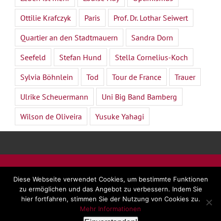
Ottilie Krafczyk
Paris
Prof. Dr. Lothar Seiwert
Quartier an den Stadtmauern
Sandra Dorn
Seefeld
Stefan Hund
Stella Cornelius-Koch
Sylvia Böhnlein
Tod
Tour de France
Trauer
Ulrike Scheuermann
Uni Big Band Bamberg
Wilson de Oliveira
Yusuke Yahagi
©
2026 - Dr. Beate Forsbach |
Impressum
|
AGB
|
Diese Webseite verwendet Cookies, um bestimmte Funktionen
Datenschutz
zu ermöglichen und das Angebot zu verbessern. Indem Sie
hier fortfahren, stimmen Sie der Nutzung von Cookies zu.
Mehr Informationen
LinkedIn
Facebook
YouTube
E-
Rss