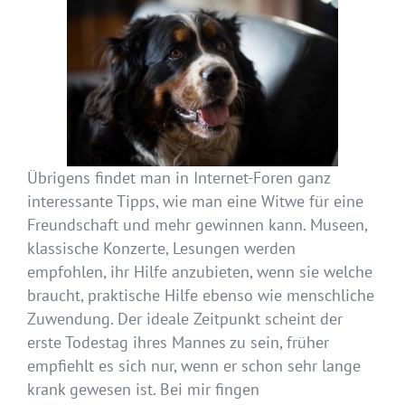
Übrigens findet man in Internet-Foren ganz
interessante Tipps, wie man eine Witwe für eine
Freundschaft und mehr gewinnen kann. Museen,
klassische Konzerte, Lesungen werden
empfohlen, ihr Hilfe anzubieten, wenn sie welche
braucht, praktische Hilfe ebenso wie menschliche
Zuwendung. Der ideale Zeitpunkt scheint der
erste Todestag ihres Mannes zu sein, früher
empfiehlt es sich nur, wenn er schon sehr lange
krank gewesen ist. Bei mir fingen