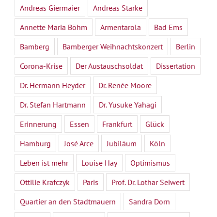
Andreas Giermaier
Andreas Starke
Annette Maria Böhm
Armentarola
Bad Ems
Bamberg
Bamberger Weihnachtskonzert
Berlin
Corona-Krise
Der Austauschsoldat
Dissertation
Dr. Hermann Heyder
Dr. Renée Moore
Dr. Stefan Hartmann
Dr. Yusuke Yahagi
Erinnerung
Essen
Frankfurt
Glück
Hamburg
José Arce
Jubiläum
Köln
Leben ist mehr
Louise Hay
Optimismus
Ottilie Krafczyk
Paris
Prof. Dr. Lothar Seiwert
Quartier an den Stadtmauern
Sandra Dorn