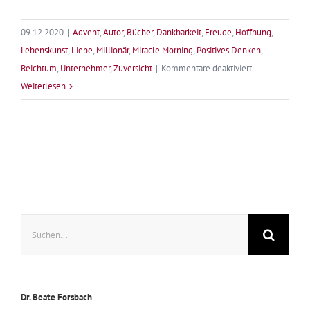
09.12.2020
|
Advent
,
Autor
,
Bücher
,
Dankbarkeit
,
Freude
,
Hoffnung
,
Lebenskunst
,
Liebe
,
Millionär
,
Miracle Morning
,
Positives Denken
,
für
Reichtum
,
Unternehmer
,
Zuversicht
|
Kommentare deaktiviert
Adventskalend
Weiterlesen
mit
Herz
–
9.
Dezember
2020
Suche
nach:
Dr. Beate Forsbach