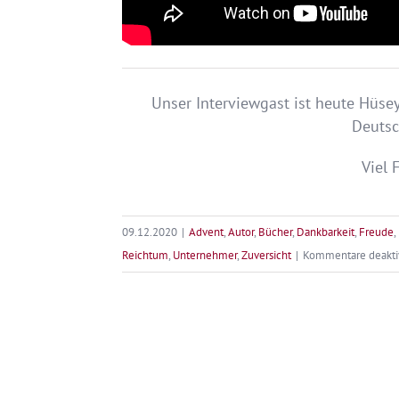
Unser Interviewgast ist heute Hüse
Deutsc
Viel 
09.12.2020
|
Advent
,
Autor
,
Bücher
,
Dankbarkeit
,
Freude
,
Reichtum
,
Unternehmer
,
Zuversicht
|
Kommentare deaktiv