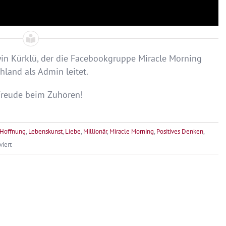
yin Kürklü, der die Facebookgruppe Miracle Morning
hland als Admin leitet.
Freude beim Zuhören!
Hoffnung
,
Lebenskunst
,
Liebe
,
Millionär
,
Miracle Morning
,
Positives Denken
,
für
iert
Adventskalender
mit
Herz
–
9.
Dezember