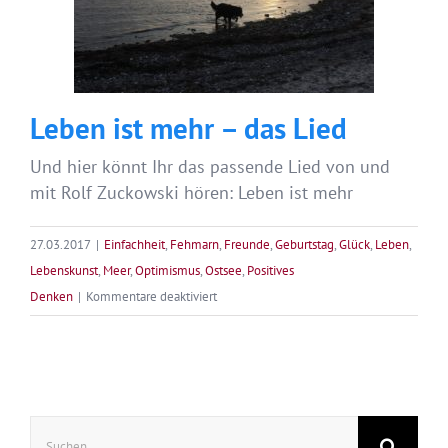
Leben ist mehr – das Lied
Und hier könnt Ihr das passende Lied von und
mit Rolf Zuckowski hören: Leben ist mehr
27.03.2017
|
Einfachheit
,
Fehmarn
,
Freunde
,
Geburtstag
,
Glück
,
Leben
,
Lebenskunst
,
Meer
,
Optimismus
,
Ostsee
,
Positives
für
Denken
|
Kommentare deaktiviert
Leben
ist
mehr
Suche