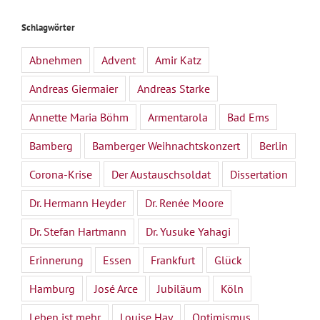
Schlagwörter
Abnehmen
Advent
Amir Katz
Andreas Giermaier
Andreas Starke
Annette Maria Böhm
Armentarola
Bad Ems
Bamberg
Bamberger Weihnachtskonzert
Berlin
Corona-Krise
Der Austauschsoldat
Dissertation
Dr. Hermann Heyder
Dr. Renée Moore
Dr. Stefan Hartmann
Dr. Yusuke Yahagi
Erinnerung
Essen
Frankfurt
Glück
Hamburg
José Arce
Jubiläum
Köln
Leben ist mehr
Louise Hay
Optimismus