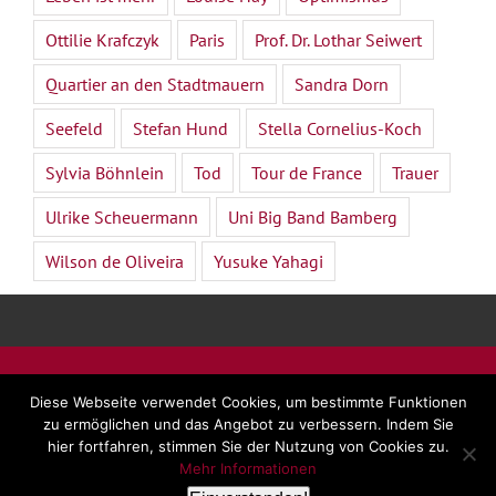
Ottilie Krafczyk
Paris
Prof. Dr. Lothar Seiwert
Quartier an den Stadtmauern
Sandra Dorn
Seefeld
Stefan Hund
Stella Cornelius-Koch
Sylvia Böhnlein
Tod
Tour de France
Trauer
Ulrike Scheuermann
Uni Big Band Bamberg
Wilson de Oliveira
Yusuke Yahagi
©
2026 - Dr. Beate Forsbach |
Impressum
|
AGB
|
Diese Webseite verwendet Cookies, um bestimmte Funktionen
Datenschutz
zu ermöglichen und das Angebot zu verbessern. Indem Sie
hier fortfahren, stimmen Sie der Nutzung von Cookies zu.
Mehr Informationen
LinkedIn
Facebook
YouTube
E-
Rss