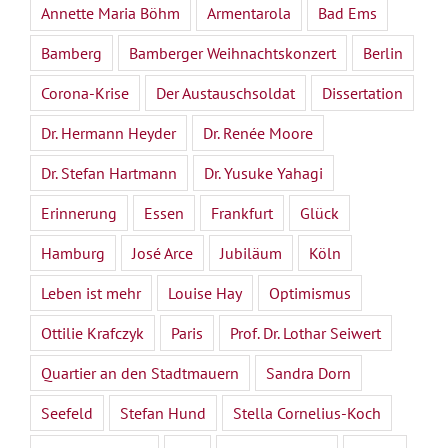
Annette Maria Böhm
Armentarola
Bad Ems
Bamberg
Bamberger Weihnachtskonzert
Berlin
Corona-Krise
Der Austauschsoldat
Dissertation
Dr. Hermann Heyder
Dr. Renée Moore
Dr. Stefan Hartmann
Dr. Yusuke Yahagi
Erinnerung
Essen
Frankfurt
Glück
Hamburg
José Arce
Jubiläum
Köln
Leben ist mehr
Louise Hay
Optimismus
Ottilie Krafczyk
Paris
Prof. Dr. Lothar Seiwert
Quartier an den Stadtmauern
Sandra Dorn
Seefeld
Stefan Hund
Stella Cornelius-Koch