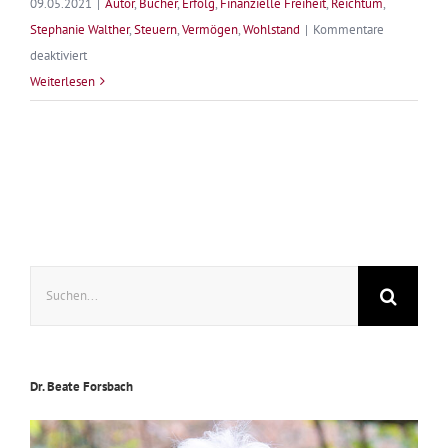
09.05.2021
|
Autor
,
Bücher
,
Erfolg
,
Finanzielle Freiheit
,
Reichtum
,
Stephanie Walther
,
Steuern
,
Vermögen
,
Wohlstand
|
Kommentare
für
deaktiviert
Das
Weiterlesen
Steuergeheimnis
wird
gelüftet
Suche
nach:
Dr. Beate Forsbach