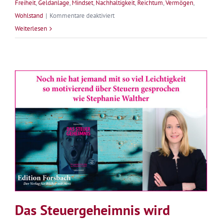
Freiheit
,
Geldanlage
,
Mindset
,
Nachhaltigkeit
,
Reichtum
,
Vermögen
,
für
Wohlstand
|
Kommentare deaktiviert
Warum
Weiterlesen
Geld
für
Frauen
wichtig
ist
Das Steuergeheimnis wird