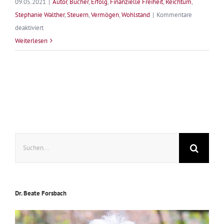
09.05.2021
|
Autor
,
Bücher
,
Erfolg
,
Finanzielle Freiheit
,
Reichtum
,
Stephanie Walther
,
Steuern
,
Vermögen
,
Wohlstand
|
Kommentare
für
deaktiviert
Das
Weiterlesen
Steuergeheimnis
wird
gelüftet
Suche
nach:
Dr. Beate Forsbach