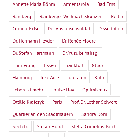
Annette Maria Böhm
Armentarola
Bad Ems
Bamberg
Bamberger Weihnachtskonzert
Berlin
Corona-Krise
Der Austauschsoldat
Dissertation
Dr. Hermann Heyder
Dr. Renée Moore
Dr. Stefan Hartmann
Dr. Yusuke Yahagi
Erinnerung
Essen
Frankfurt
Glück
Hamburg
José Arce
Jubiläum
Köln
Leben ist mehr
Louise Hay
Optimismus
Ottilie Krafczyk
Paris
Prof. Dr. Lothar Seiwert
Quartier an den Stadtmauern
Sandra Dorn
Seefeld
Stefan Hund
Stella Cornelius-Koch