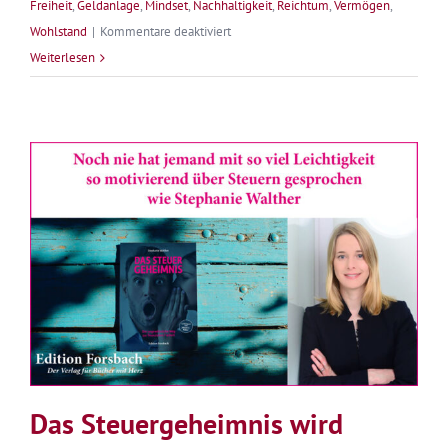
Freiheit
,
Geldanlage
,
Mindset
,
Nachhaltigkeit
,
Reichtum
,
Vermögen
,
für
Wohlstand
|
Kommentare deaktiviert
Warum
Weiterlesen
Geld
für
Frauen
wichtig
ist
Das Steuergeheimnis wird