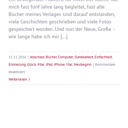
mich fast fünf Jahre lang begleitet, fast alle
Bücher meines Verlages sind darauf entstanden,
viele Geschichten geschrieben und viele Fotos
gespeichert worden. Und nun der Neue, Große –
wie lange habe ich mir [...]
15.11.2016
|
Abschied
,
Bücher
,
Computer
,
Dankbarkeit
,
Einfachheit
,
Erinnerung
,
Glück
,
iMac
,
iPad
,
iPhone
,
Mac
,
Neubeginn
|
Kommentare
für
deaktiviert
Mac
Weiterlesen
&
Macchen
–
Adieu,
mein
Kleiner,