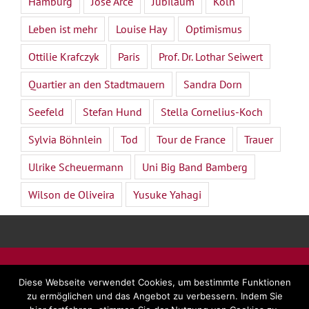
Hamburg
José Arce
Jubiläum
Köln
Leben ist mehr
Louise Hay
Optimismus
Ottilie Krafczyk
Paris
Prof. Dr. Lothar Seiwert
Quartier an den Stadtmauern
Sandra Dorn
Seefeld
Stefan Hund
Stella Cornelius-Koch
Sylvia Böhnlein
Tod
Tour de France
Trauer
Ulrike Scheuermann
Uni Big Band Bamberg
Wilson de Oliveira
Yusuke Yahagi
©
2026 - Dr. Beate Forsbach |
Impressum
|
AGB
|
Diese Webseite verwendet Cookies, um bestimmte Funktionen
Datenschutz
zu ermöglichen und das Angebot zu verbessern. Indem Sie