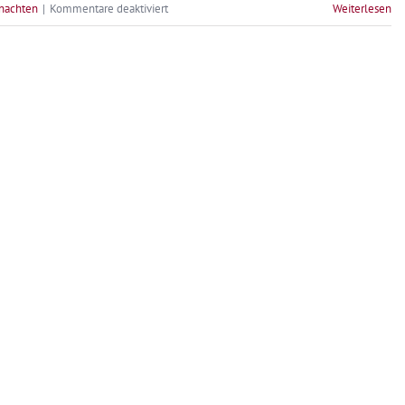
für
nachten
|
Kommentare deaktiviert
Weiterlesen
Heiligabend