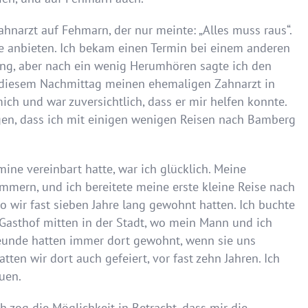
hnarzt auf Fehmarn, der nur meinte: „Alles muss raus“.
ve anbieten. Ich bekam einen Termin bei einem anderen
ung, aber nach ein wenig Herumhören sagte ich den
an diesem Nachmittag meinen ehemaligen Zahnarzt in
ich und war zuversichtlich, dass er mir helfen konnte.
egen, dass ich mit einigen wenigen Reisen nach Bamberg
mine vereinbart hatte, war ich glücklich. Meine
mern, und ich bereitete meine erste kleine Reise nach
 wir fast sieben Jahre lang gewohnt hatten. Ich buchte
 Gasthof mitten in der Stadt, wo mein Mann und ich
unde hatten immer dort gewohnt, wenn sie uns
ten wir dort auch gefeiert, vor fast zehn Jahren. Ich
uen.
h zog die Möglichkeit in Betracht, dass mir die