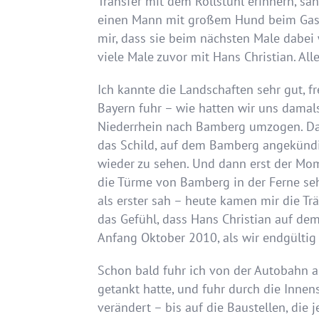
Transfer mit dem Rollstuhl erinnern, s
einen Mann mit großem Hund beim Gassig
mir, dass sie beim nächsten Male dabei 
viele Male zuvor mit Hans Christian. All
Ich kannte die Landschaften sehr gut, f
Bayern fuhr – wie hatten wir uns damals
Niederrhein nach Bamberg umzogen. Da
das Schild, auf dem Bamberg angekündigt
wieder zu sehen. Und dann erst der Mo
die Türme von Bamberg in der Ferne seh
als erster sah – heute kamen mir die Tr
das Gefühl, dass Hans Christian auf dem 
Anfang Oktober 2010, als wir endgülti
Schon bald fuhr ich von der Autobahn ab
getankt hatte, und fuhr durch die Innens
verändert – bis auf die Baustellen, die j