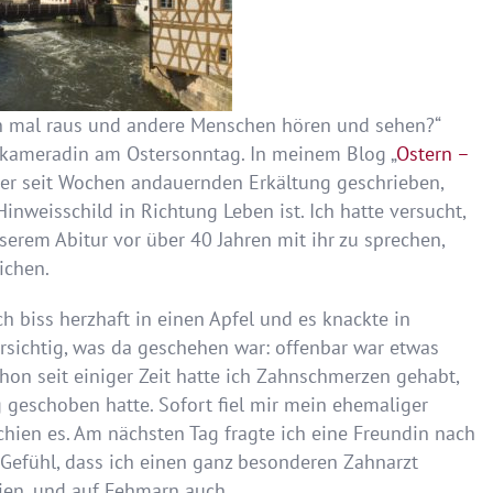
ach mal raus und andere Menschen hören und sehen?“
nkameradin am Ostersonntag. In meinem Blog „
Ostern –
ner seit Wochen andauernden Erkältung geschrieben,
inweisschild in Richtung Leben ist. Ich hatte versucht,
serem Abitur vor über 40 Jahren mit ihr zu sprechen,
ichen.
 biss herzhaft in einen Apfel und es knackte in
sichtig, was da geschehen war: offenbar war etwas
hon seit einiger Zeit hatte ich Zahnschmerzen gehabt,
geschoben hatte. Sofort fiel mir mein ehemaliger
chien es. Am nächsten Tag fragte ich eine Freundin nach
 Gefühl, dass ich einen ganz besonderen Zahnarzt
rien, und auf Fehmarn auch.