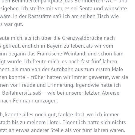
ah den Behindertenparkplatz, das Behinderten-WC – und
ehen. Ich stellte mir vor, es sei Senta und wünschte
wäre. In der Raststätte saß ich am selben Tisch wie
es war gut.
reute mich, als ich über die Grenzwaldbrücke nach
 gefreut, endlich in Bayern zu leben, als wir vom
nn begann das Fränkische Weinland, und schon kam
 wurde. Ich freute mich, es nach fast fünf Jahren
ment, als man von der Autobahn aus zum ersten Male
en konnte – früher hatten wir immer gewettet, wer sie
änen vor Freude und Erinnerung. Irgendwie hatte ich
Beifahrersitz saß – wie bei unserer letzten Abreise
g nach Fehmarn umzogen.
, kannte alles noch gut, tankte dort, wo ich immer
tadt bis zu meinem Hotel. Eigentlich hatte sich nichts
etzt an etwas anderer Stelle als vor fünf Jahren waren.