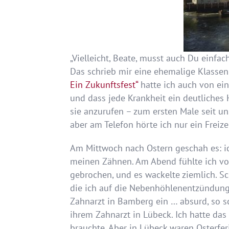
„Vielleicht, Beate, musst auch Du einf
Das schrieb mir eine ehemalige Klasse
Ein Zukunftsfest“
hatte ich auch von ei
und dass jede Krankheit ein deutliches H
sie anzurufen – zum ersten Male seit un
aber am Telefon hörte ich nur ein Freize
Am Mittwoch nach Ostern geschah es: ich
meinen Zähnen. Am Abend fühlte ich vor
gebrochen, und es wackelte ziemlich. Sc
die ich auf die Nebenhöhlenentzündung 
Zahnarzt in Bamberg ein … absurd, so s
ihrem Zahnarzt in Lübeck. Ich hatte das
brauchte. Aber in Lübeck waren Osterfe