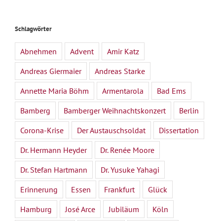
Schlagwörter
Abnehmen
Advent
Amir Katz
Andreas Giermaier
Andreas Starke
Annette Maria Böhm
Armentarola
Bad Ems
Bamberg
Bamberger Weihnachtskonzert
Berlin
Corona-Krise
Der Austauschsoldat
Dissertation
Dr. Hermann Heyder
Dr. Renée Moore
Dr. Stefan Hartmann
Dr. Yusuke Yahagi
Erinnerung
Essen
Frankfurt
Glück
Hamburg
José Arce
Jubiläum
Köln