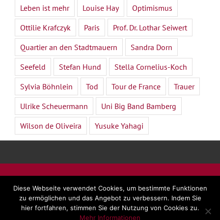
Leben ist mehr
Louise Hay
Optimismus
Ottilie Krafczyk
Paris
Prof. Dr. Lothar Seiwert
Quartier an den Stadtmauern
Sandra Dorn
Seefeld
Stefan Hund
Stella Cornelius-Koch
Sylvia Böhnlein
Tod
Tour de France
Trauer
Ulrike Scheuermann
Uni Big Band Bamberg
Wilson de Oliveira
Yusuke Yahagi
©
2026 - Dr. Beate Forsbach |
Impressum
|
AGB
|
Diese Webseite verwendet Cookies, um bestimmte Funktionen
Datenschutz
zu ermöglichen und das Angebot zu verbessern. Indem Sie
hier fortfahren, stimmen Sie der Nutzung von Cookies zu.
Mehr Informationen