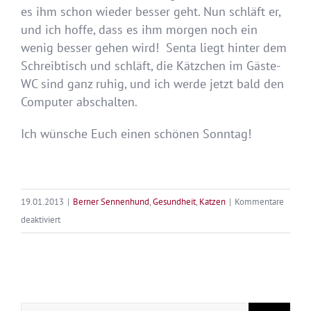
es ihm schon wieder besser geht. Nun schläft er,
und ich hoffe, dass es ihm morgen noch ein
wenig besser gehen wird! Senta liegt hinter dem
Schreibtisch und schläft, die Kätzchen im Gäste-
WC sind ganz ruhig, und ich werde jetzt bald den
Computer abschalten.
Ich wünsche Euch einen schönen Sonntag!
19.01.2013
|
Berner Sennenhund
,
Gesundheit
,
Katzen
|
Kommentare
für
deaktiviert
Notfall
–
Oder:
Hans
Suche
Christian