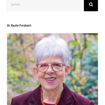
nach:
ist
krank
Dr. Beate Forsbach