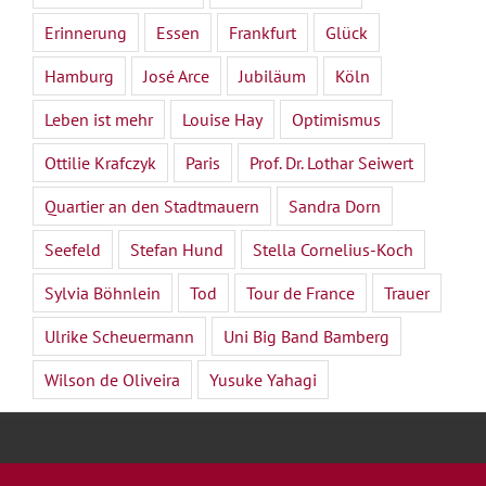
Erinnerung
Essen
Frankfurt
Glück
Hamburg
José Arce
Jubiläum
Köln
Leben ist mehr
Louise Hay
Optimismus
Ottilie Krafczyk
Paris
Prof. Dr. Lothar Seiwert
Quartier an den Stadtmauern
Sandra Dorn
Seefeld
Stefan Hund
Stella Cornelius-Koch
Sylvia Böhnlein
Tod
Tour de France
Trauer
Ulrike Scheuermann
Uni Big Band Bamberg
Wilson de Oliveira
Yusuke Yahagi